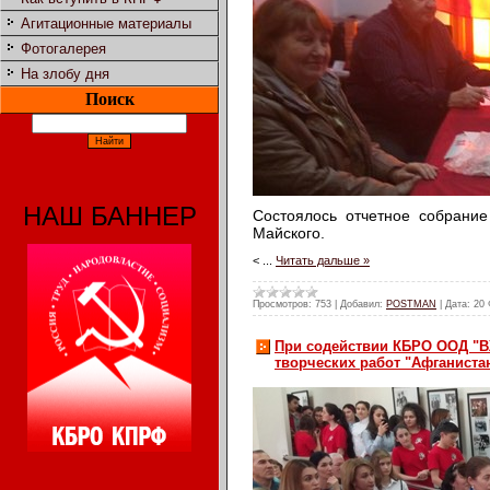
Агитационные материалы
Фотогалерея
На злобу дня
Поиск
НАШ БАННЕР
Состоялось отчетное собрание
Майского.
<
...
Читать дальше »
Просмотров:
753
|
Добавил:
POSTMAN
|
Дата:
20 
При содействии КБРО ООД "В
творческих работ "Афганистан