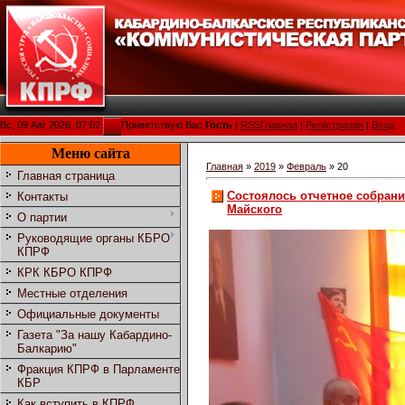
Вс, 09 Авг 2026, 07:02
Приветствую Вас
Гость
|
RSS
Главная
|
Регистрация
|
Вход
Меню сайта
Главная
»
2019
»
Февраль
»
20
Главная страница
Состоялось отчетное собрани
Контакты
Майского
О партии
Руководящие органы КБРО
КПРФ
КРК КБРО КПРФ
Местные отделения
Официальные документы
Газета "За нашу Кабардино-
Балкарию"
Фракция КПРФ в Парламенте
КБР
Как вступить в КПРФ