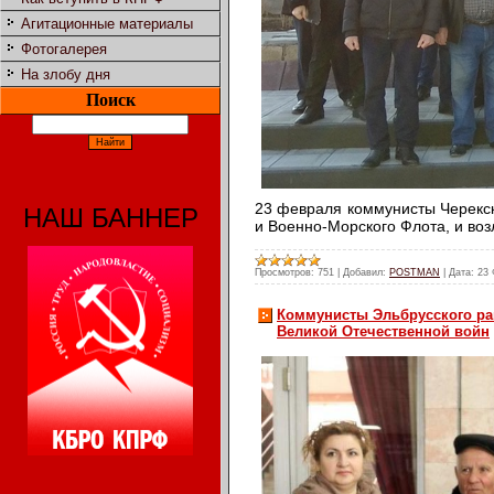
Агитационные материалы
Фотогалерея
На злобу дня
Поиск
23 февраля коммунисты Черекс
НАШ БАННЕР
и Военно-Морского Флота, и воз
Просмотров:
751
|
Добавил:
POSTMAN
|
Дата:
23 
Коммунисты Эльбрусского ра
Великой Отечественной войн