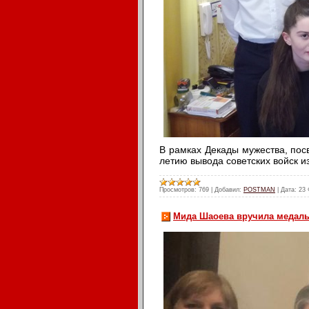
В рамках Декады мужества, по
летию вывода советских войск 
Просмотров:
769
|
Добавил:
POSTMAN
|
Дата:
23 
Мида Шаоева вручила медаль