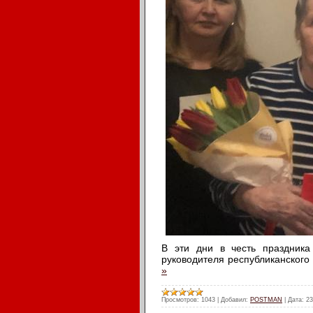
В эти дни в честь праздник
руководителя республиканског
»
Просмотров:
1043
|
Добавил:
POSTMAN
|
Дата:
23