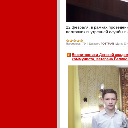
22 февраля, в рамках проведен
полковник внутренней службы в
Просмотров:
724
|
Добавил:
POSTMAN
|
Дата:
23 
Воспитанники Детской академ
коммуниста, ветерана Велико