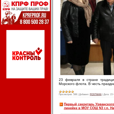
23 февраля в стране традици
Морского флота. В честь празд
Просмотров:
588
|
Добавил:
POSTMAN
|
Дата:
23 
Первый секретарь Урванског
линейке в МОУ СОШ N3 г.п. Н