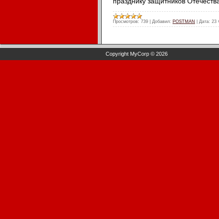
празднику защитников Отечеств
Просмотров:
739
|
Добавил:
POSTMAN
|
Дата:
23 
Copyright MyCorp © 2026