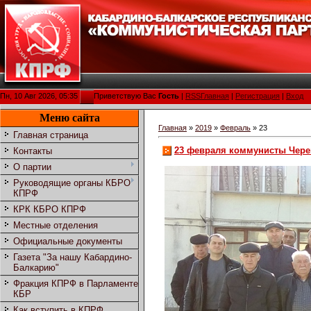
Пн, 10 Авг 2026, 05:35
Приветствую Вас
Гость
|
RSS
Главная
|
Регистрация
|
Вход
Меню сайта
Главная
»
2019
»
Февраль
»
23
Главная страница
23 февраля коммунисты Чере
Контакты
О партии
Руководящие органы КБРО
КПРФ
КРК КБРО КПРФ
Местные отделения
Официальные документы
Газета "За нашу Кабардино-
Балкарию"
Фракция КПРФ в Парламенте
КБР
Как вступить в КПРФ