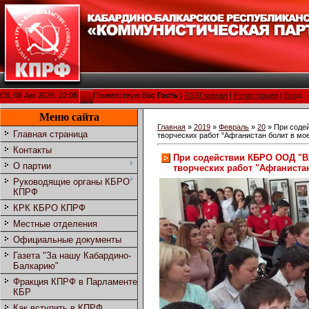
Сб, 08 Авг 2026, 22:08
Приветствую Вас
Гость
|
RSS
Главная
|
Регистрация
|
Вход
Меню сайта
Главная
»
2019
»
Февраль
»
20
» При соде
Главная страница
творческих работ "Афганистан болит в мое
Контакты
При содействии КБРО ООД "В
О партии
творческих работ "Афганистан
Руководящие органы КБРО
КПРФ
КРК КБРО КПРФ
Местные отделения
Официальные документы
Газета "За нашу Кабардино-
Балкарию"
Фракция КПРФ в Парламенте
КБР
Как вступить в КПРФ