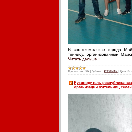
В спорткомплексе города Май
теннису, организованный Ма
Читать дальше »
Просмотров:
807
|
Добавил:
POSTMAN
|
Дата:
04 
Руководитель республиканск
организации жительниц селе