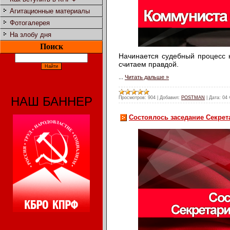
Агитационные материалы
Фотогалерея
На злобу дня
Поиск
Начинается судебный процесс н
считаем правдой.
...
Читать дальше »
НАШ БАННЕР
Просмотров:
904
|
Добавил:
POSTMAN
|
Дата:
04 
Состоялось заседание Секре