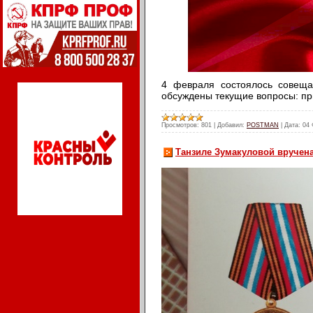
4 февраля состоялось совещ
обсуждены текущие вопросы: пр
Просмотров:
801
|
Добавил:
POSTMAN
|
Дата:
04 
Танзиле Зумакуловой вручен