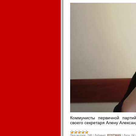
Коммунисты первичной партий
своего секретаря Алену Алекса
Просмотров:
748
|
Добавил:
POSTMAN
|
Дата:
04 