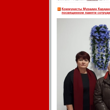
Коммунисты Мурадин Кардано
посвященном памяти сотрудни