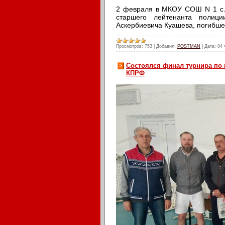
2 февраля в МКОУ СОШ N 1 с.п
старшего лейтенанта полици
Аскербиевича Куашева, погибше
Просмотров:
753
|
Добавил:
POSTMAN
|
Дата:
04 
Состоялся финал турнира по
КПРФ