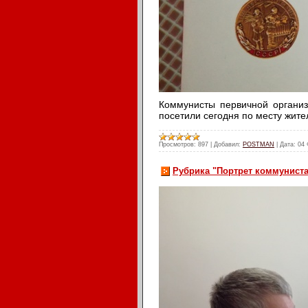
Коммунисты первичной органи
посетили сегодня по месту жите
Просмотров:
897
|
Добавил:
POSTMAN
|
Дата:
04 
Рубрика "Портрет коммуниста