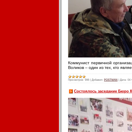
Коммунист первичной организа
Воликов – один из тех, кто явля
Просмотров:
996
|
Добавил:
POSTMAN
|
Дата:
04 
Состоялось заседание Бюро 