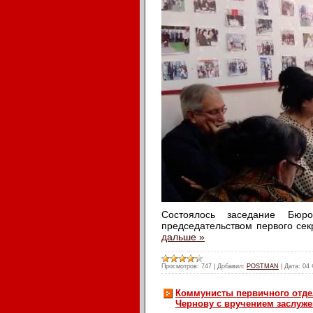
Состоялось заседание Бюр
председательством первого се
дальше »
Просмотров:
747
|
Добавил:
POSTMAN
|
Дата:
04 
Коммунисты первичного отдел
Чернову с вручением заслуже