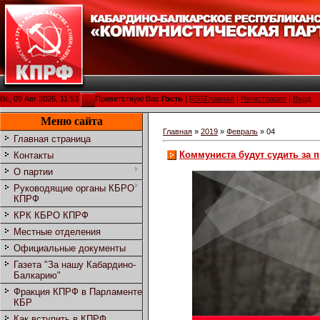
Вс, 09 Авг 2026, 11:53
Приветствую Вас
Гость
|
RSS
Главная
|
Регистрация
|
Вход
Меню сайта
Главная
»
2019
»
Февраль
»
04
Главная страница
Коммуниста будут судить за 
Контакты
О партии
Руководящие органы КБРО
КПРФ
КРК КБРО КПРФ
Местные отделения
Официальные документы
Газета "За нашу Кабардино-
Балкарию"
Фракция КПРФ в Парламенте
КБР
Как вступить в КПРФ