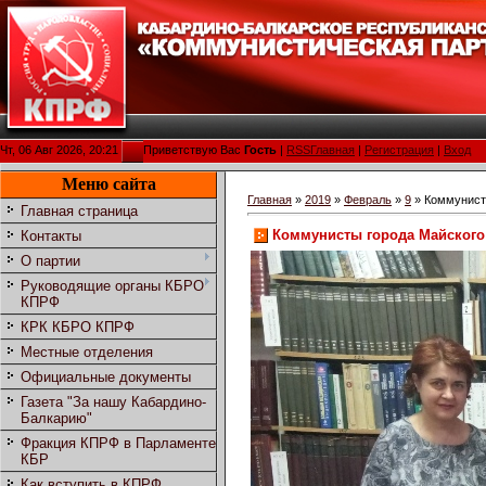
Чт, 06 Авг 2026, 20:21
Приветствую Вас
Гость
|
RSS
Главная
|
Регистрация
|
Вход
Меню сайта
Главная
»
2019
»
Февраль
»
9
» Коммунист
Главная страница
Коммунисты города Майского
Контакты
О партии
Руководящие органы КБРО
КПРФ
КРК КБРО КПРФ
Местные отделения
Официальные документы
Газета "За нашу Кабардино-
Балкарию"
Фракция КПРФ в Парламенте
КБР
Как вступить в КПРФ