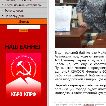
Агитационные материалы
Фотогалерея
На злобу дня
Поиск
НАШ БАННЕР
В центральной библиотеке Майс
Аванесьян подписал от имени 
А.С.Пушкину перед входом в б
напомнил, что еще с советск
Пушкинские чтения и праздник
деятелей КБАССР. Именно в 60
работники районной библиотек
железнодорожной станции, где о
Первый секретарь райкома выр
организаций города будет имет
молодежи к отечественной культ
Просмотров
: 784 |
Добавил
:
POSTMAN
|
Рейтинг
: