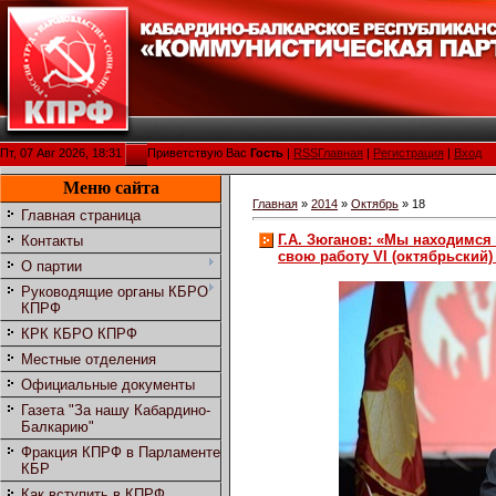
Пт, 07 Авг 2026, 18:31
Приветствую Вас
Гость
|
RSS
Главная
|
Регистрация
|
Вход
Меню сайта
Главная
»
2014
»
Октябрь
»
18
Главная страница
Г.А. Зюганов: «Мы находимся
Контакты
свою работу VI (октябрьский
О партии
Руководящие органы КБРО
КПРФ
КРК КБРО КПРФ
Местные отделения
Официальные документы
Газета "За нашу Кабардино-
Балкарию"
Фракция КПРФ в Парламенте
КБР
Как вступить в КПРФ