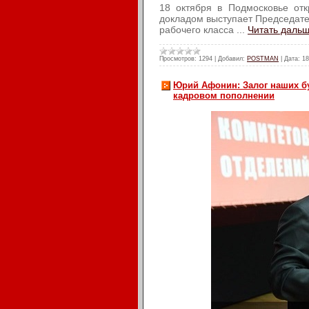
18 октября в Подмосковье от
докладом выступает Председате
рабочего класса
...
Читать дальш
Просмотров:
1294
|
Добавил:
POSTMAN
|
Дата:
18
Юрий Афонин: Залог наших б
кадровом пополнении