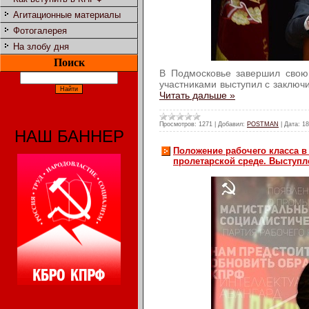
Агитационные материалы
Фотогалерея
На злобу дня
Поиск
В Подмосковье завершил свою
участниками выступил с заключ
Читать дальше »
Просмотров:
1271
|
Добавил:
POSTMAN
|
Дата:
18
НАШ БАННЕР
Положение рабочего класса в
пролетарской среде. Выступл