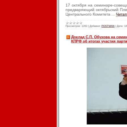
17 октября на семинаре-совещ
предваряющий октябрьский Пле
Центрального Комитета
...
Читат
Просмотров:
1262
|
Добавил:
POSTMAN
|
Дата:
18
Доклад С.П. Обухова на семи
КПРФ об итогах участия парти