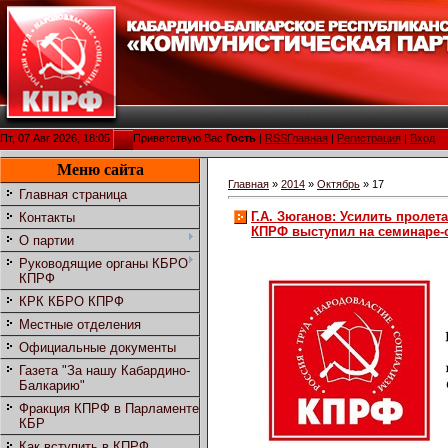
Пт, 07 Авг 2026, 18:05
Приветствую Вас
Гость
|
RSS
Главная
|
Регистрация
|
Вход
Меню сайта
Главная
»
2014
»
Октябрь
»
17
Главная страница
Г.А. Зюганов: Усилить пролет
Контакты
КПРФ выступил на семинаре-
О партии
Руководящие органы КБРО
КПРФ
КРК КБРО КПРФ
Местные отделения
Официальные документы
Газета "За нашу Кабардино-
Балкарию"
Фракция КПРФ в Парламенте
КБР
Как вступить в КПРФ