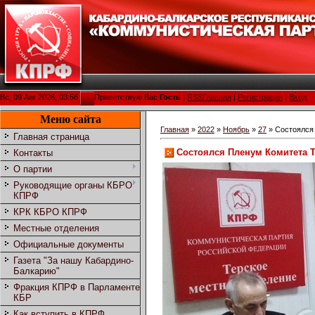
Вс, 09 Авг 2026, 03:56
Приветствую Вас
Гость
|
RSS
Главная
|
Регистрация
|
Вход
Меню сайта
Главная
»
2022
»
Ноябрь
»
27
» Состоялся
Главная страница
Состоялся Пленум Комитета Т
Контакты
О партии
Руководящие органы КБРО
КПРФ
КРК КБРО КПРФ
Местные отделения
Официальные документы
Газета "За нашу Кабардино-
Балкарию"
Фракция КПРФ в Парламенте
КБР
Как вступить в КПРФ