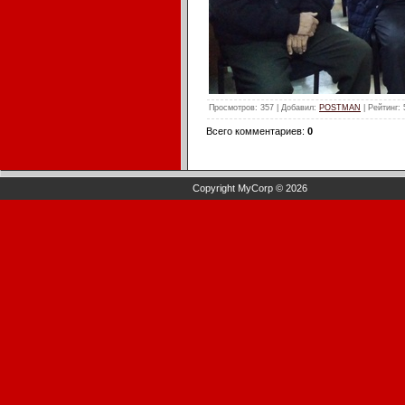
Просмотров
: 357 |
Добавил
:
POSTMAN
|
Рейтинг
:
Всего комментариев
:
0
Copyright MyCorp © 2026