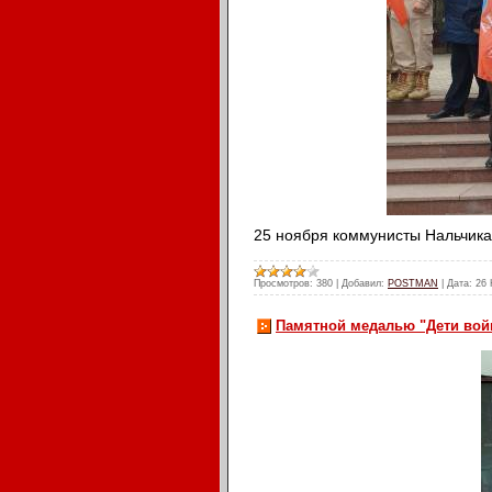
25 ноября коммунисты Нальчика
Просмотров:
380
|
Добавил:
POSTMAN
|
Дата:
26 
Памятной медалью "Дети войн