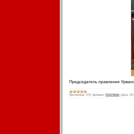
Председатель правления Урванс
Просмотров:
476
|
Добавил:
POSTMAN
|
Дата:
26 