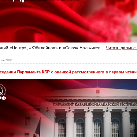
аций «Центр», «Юбилейная» и «Союз» Нальчикск
...
Читать дальше
Ноя 2022
седании Парламента КБР с оценкой рассмотренного в первом чтен