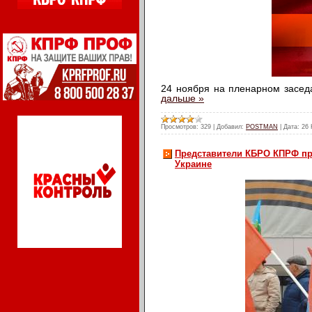
24 ноября на пленарном засед
дальше »
Просмотров:
329
|
Добавил:
POSTMAN
|
Дата:
26 
Представители КБРО КПРФ пр
Украине