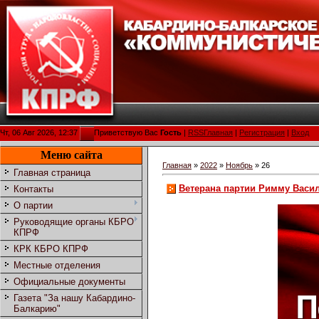
Чт, 06 Авг 2026, 12:37
Приветствую Вас
Гость
|
RSS
Главная
|
Регистрация
|
Вход
Меню сайта
Главная
»
2022
»
Ноябрь
»
26
Главная страница
Ветерана партии Римму Васи
Контакты
О партии
Руководящие органы КБРО
КПРФ
КРК КБРО КПРФ
Местные отделения
Официальные документы
Газета "За нашу Кабардино-
Балкарию"