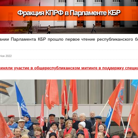
ании Парламента КБР прошло первое чтение республиканского 
Ноя 2022
иняли участие в общереспубликанском митинге в поддержку специ