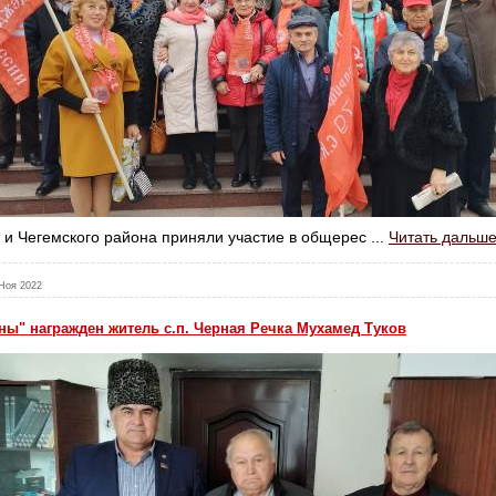
 и Чегемского района приняли участие в общерес
...
Читать дальше
Ноя 2022
ы" награжден житель с.п. Черная Речка Мухамед Туков