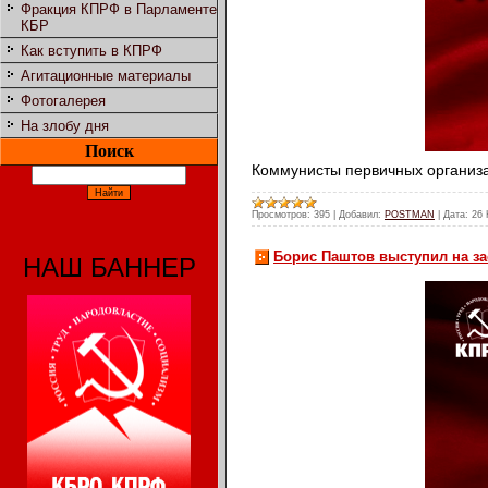
Фракция КПРФ в Парламенте
КБР
Как вступить в КПРФ
Агитационные материалы
Фотогалерея
На злобу дня
Поиск
Коммунисты первичных организ
Просмотров:
395
|
Добавил:
POSTMAN
|
Дата:
26 
Борис Паштов выступил на за
НАШ БАННЕР