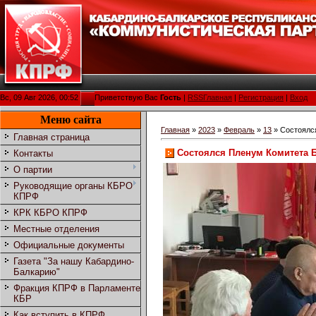
Вс, 09 Авг 2026, 00:52
Приветствую Вас
Гость
|
RSS
Главная
|
Регистрация
|
Вход
Меню сайта
Главная
»
2023
»
Февраль
»
13
» Состоялс
Главная страница
Состоялся Пленум Комитета Б
Контакты
О партии
Руководящие органы КБРО
КПРФ
КРК КБРО КПРФ
Местные отделения
Официальные документы
Газета "За нашу Кабардино-
Балкарию"
Фракция КПРФ в Парламенте
КБР
Как вступить в КПРФ