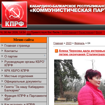
Чт, 06 Авг 2026, 14:54
Приветствую Вас
Гость
|
RSS
Главная
|
Регистрация
|
Вход
Меню сайта
Главная
»
2023
»
Февраль
»
04
Главная страница
Алена Чернова дала интервь
Контакты
летию окончания Сталинград
О партии
Руководящие органы КБРО
КПРФ
КРК КБРО КПРФ
Местные отделения
Официальные документы
Газета "За нашу Кабардино-
Балкарию"
Фракция КПРФ в Парламенте
КБР
Как вступить в КПРФ