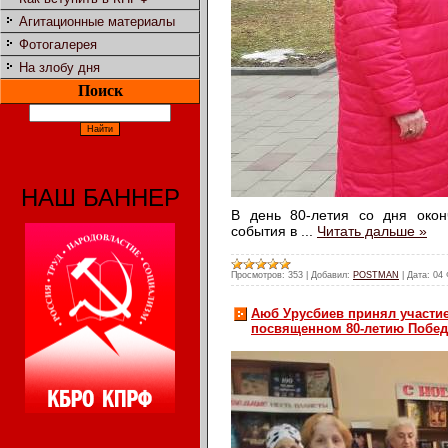
Агитационные материалы
Фотогалерея
На злобу дня
Поиск
НАШ БАННЕР
В день 80-летия со дня окон
события в
...
Читать дальше »
Просмотров:
353
|
Добавил:
POSTMAN
|
Дата:
04 
Аюб Урусбиев принял участие
посвященном 80-летию Побед