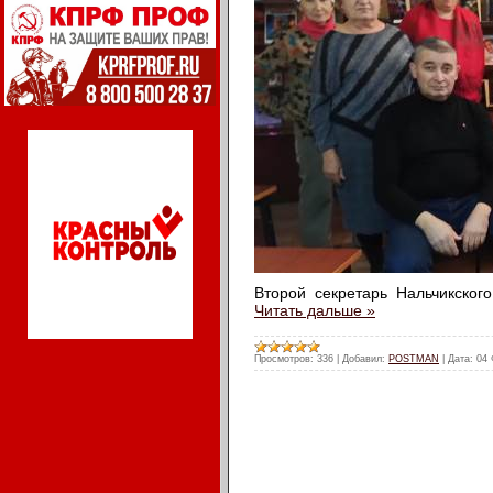
Второй секретарь Нальчикско
Читать дальше »
Просмотров:
336
|
Добавил:
POSTMAN
|
Дата:
04 