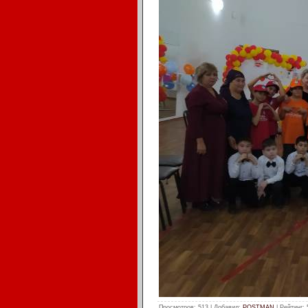
Просмотров
: 513 |
Добавил
:
POSTMAN
|
Рейтинг
: