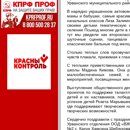
Урванского муниципального рай
В нарядно украшенном актовом
мамы и бабушки, самые красивы
начальных классов Лиза Залим
своими детьми тематическую 
селении Псыкод многие дети в п
тут мы увидели как второклас
шуточные сценки, танцевал
классические бальные под мело
Столько теплых слов прозвуча
чувств плакали, прижимая к гла
С теплыми приветственными сл
школы Мадина Кимова. Она ра
малообеспеченных семей, о
мероприятий, посвященных жен
Выступление общественного дея
проектов по поддержке талант
детей и их наставников, побе
успехов детей Розета Марывшев
где поддерживают творческие н
творческих возможностей.
Сердечно поздравили с праздни
Урванского отделения ООД «ВЖ
№2 с. Кахун Хамсина Шибзухова