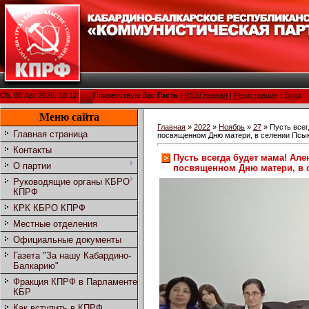
Сб, 08 Авг 2026, 18:12
Приветствую Вас
Гость
|
RSS
Главная
|
Регистрация
|
Вход
Меню сайта
Главная
»
2022
»
Ноябрь
»
27
» Пусть всег
Главная страница
посвященном Дню матери, в селении Псы
Контакты
Пусть всегда будет мама! Ал
О партии
посвященном Дню матери, в 
Руководящие органы КБРО
КПРФ
КРК КБРО КПРФ
Местные отделения
Официальные документы
Газета "За нашу Кабардино-
Балкарию"
Фракция КПРФ в Парламенте
КБР
Как вступить в КПРФ