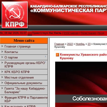
Вс, 09 Авг 2026, 01:07
Приветствую Вас
Гость
|
RSS
Главная
|
Регистрация
|
Вход
Меню сайта
Главная
»
2022
»
Ноябрь
»
23
» Коммунист
Главная страница
Кушхову
Контакты
Коммунисты Урванского райо
О партии
Кушхову
Руководящие органы КБРО
КПРФ
КРК КБРО КПРФ
Местные отделения
Официальные документы
Газета "За нашу Кабардино-
Балкарию"
Фракция КПРФ в Парламенте
КБР
Как вступить в КПРФ