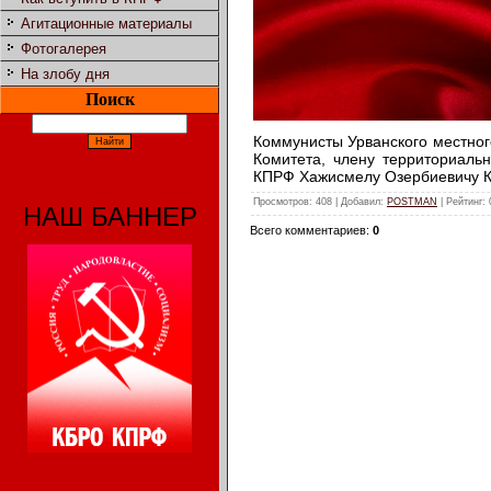
Агитационные материалы
Фотогалерея
На злобу дня
Поиск
Коммунисты Урванского местно
Комитета, члену территориаль
КПРФ Хажисмелу Озербиевичу К
Просмотров
: 408 |
Добавил
:
POSTMAN
|
Рейтинг
:
НАШ БАННЕР
Всего комментариев
:
0