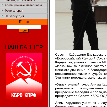
Агитационные материалы
Фотогалерея
На злобу дня
Поиск
НАШ БАННЕР
Совет Кабардино-Балкарско
«Всероссийский Женский Союз 
Карданова, ученика 6 класса М
«Иоканто» за активное участи
женского движения. К благодар
посвященное жизни и судьбе ко
Эти книги передала маленькому
«Удивительный голос Алима Кар
репертуаре преимущественно
прекрасные мелодии и слова,на
председателя Совета КБРО ОО
Алим Карданов участник и лау
багаже есть дуэт с известны