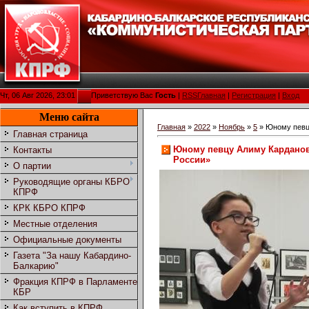
Чт, 06 Авг 2026, 23:01
Приветствую Вас
Гость
|
RSS
Главная
|
Регистрация
|
Вход
Меню сайта
Главная
»
2022
»
Ноябрь
»
5
» Юному певц
Главная страница
Юному певцу Алиму Карданов
Контакты
России»
О партии
Руководящие органы КБРО
КПРФ
КРК КБРО КПРФ
Местные отделения
Официальные документы
Газета "За нашу Кабардино-
Балкарию"
Фракция КПРФ в Парламенте
КБР
Как вступить в КПРФ