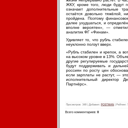
жизни непрерывно растёт. В ча
ЖКУ, кроме того, люди будут г
означает дополнительные тр
остаётся довольно тяжёлой, н
пройдена. Поэтому финансовое
далее ухудшаться, и определё
вполне вероятен», — отмети
аналитик ФГ «Финам».
Удивляет то, что рубль стабиле
неуклонно ползут вверх.
«Рубль стабилен и крепок, а в
на высоком уровне в 13%. Объя
другие регулируемые государс
будут поддерживать и дальн
россиян по росту цен обоснова
если зарплаты не растут, — эт
исполнительный директор Д
Партнёрс».
Просмотров
: 348 |
Добавил
:
POSTMAN
|
Рейтинг
:
Всего комментариев
:
0