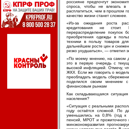
россияне предпочтут экономит
спроса, чтобы не влезать в
расплатиться, чем в прошлом г
качество жизни станет сложнее.
«Из-за ожидания роста рас
кредитования не стоит. 
перераспределение покупок бо
приобретения одежды в польз
техники в пользу товаров для
дальнейшем росте цен и снижен
резко ухудшаться», — отметил э
«По моему мнению, на самом де
это в первую очередь с текущ
высокой инфляцией. Отмечу, чт
ЖКХ. Если же говорить о модели
преобладать модель сбережени
поделился своим мнением с
финансовым рынкам
Как складывающаяся ситуация
населения?
«Ситуация с реальными распо
году остаётся сложной. По д
уменьшились на 0,8% (год к 
пенсий, МРОТ и прожиточного м
минэкономразвития прогнозиру