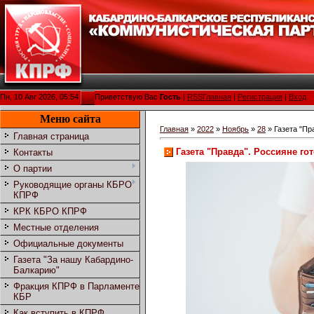
Пн, 10 Авг 2026, 05:54
Приветствую Вас
Гость
|
RSS
Главная
|
Регистрация
|
Вход
Меню сайта
Главная
»
2022
»
Ноябрь
»
28
» Газета "Пр
Главная страница
Газета "Правда". Россияне го
Контакты
О партии
Руководящие органы КБРО
КПРФ
КРК КБРО КПРФ
Местные отделения
Официальные документы
Газета "За нашу Кабардино-
Балкарию"
Фракция КПРФ в Парламенте
КБР
Как вступить в КПРФ