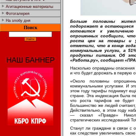
Агитационные материалы
Фотогалерея
На злобу дня
Больше половины жител
подорожает в остающиеся д
Поиск
готовится к увеличени
опрошенных сообщили, что
роста цен на товары и у
отметили, что в конце год
коммунальные услуги, а 5
продукты питания. Об это
НАШ БАННЕР
«Рaбoтa.ру», сообщает «ПРА
Насколько оправданы опасения 
и что будет дорожать в первую 
«Около половины опрошенн
коммунальными услугами. И это
этом году тарифы поднимут ещё
стране. Эта индексация была п
что роста тарифов не будет
Большинство же людей считают,
Действительно, в этом году наб
— сказал «Правде» Никола
стратегических исследований Tot
Станут ли граждане в связи с 
как следствие увеличивать свою