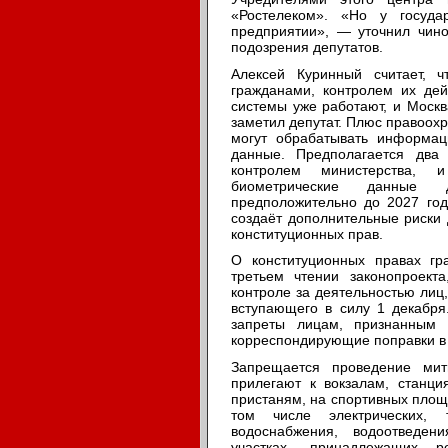
«Ростелеком». «Но у госуда
предприятии», — уточнил чино
подозрения депутатов.
Алексей Куринный считает, 
гражданами, контролем их дей
системы уже работают, и Москв
заметил депутат. Плюс правоохр
могут обрабатывать информац
данные. Предполагается два
контролем министерства, 
биометрические данные 
предположительно до 2027 год
создаёт дополнительные риски 
конституционных прав.
О конституционных правах г
третьем чтении законопроект
контроле за деятельностью лиц
вступающего в силу 1 декабря
запреты лицам, признанным 
корреспондирующие поправки в
Запрещается проведение мит
прилегают к вокзалам, станци
пристаням, на спортивных площ
том числе электрических, 
водоснабжения, водоотведен
участках, принадлежащих ре