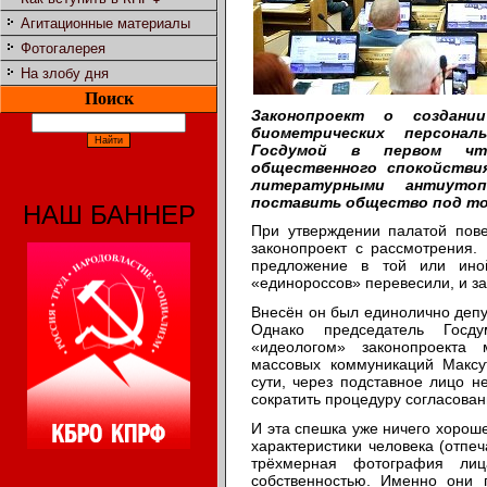
Агитационные материалы
Фотогалерея
На злобу дня
Поиск
Законопроект о создани
биометрических персона
Госдумой в первом чте
общественного спокойствия
литературными антиутоп
поставить общество под то
НАШ БАННЕР
При утверждении палатой пов
законопроект с рассмотрения.
предложение в той или ино
«единороссов» перевесили, и за
Внесён он был единолично деп
Однако председатель Госд
«идеологом» законопроекта 
массовых коммуникаций Максу
сути, через подставное лицо н
сократить процедуру согласован
И эта спешка уже ничего хороше
характеристики человека (отпеч
трёхмерная фотография ли
собственностью. Именно они 