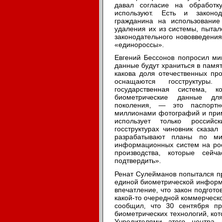
давал согласие на обработк
используют. Есть и законод
гражданина на использовани
удаления их из системы, пытал
законодательного нововведения
«единороссы».
Евгений Бессонов попросил ми
данные будут храниться в памя
какова доля отечественных про
оснащаются госструктуры
государственная система, 
биометрические данные дл
поколения, — это паспортн
миллионами фотографий и прим
использует только россий
госструктурах чиновник сказа
разрабатывают планы по миг
информационных систем на рос
производства, которые сейч
подтвердить».
Ренат Сулейманов попытался пр
единой биометрической информа
впечатление, что закон подгот
какой-то очередной коммерческ
сообщил, что 30 сентября пр
биометрических технологий, кот
Учредителями этого центра 