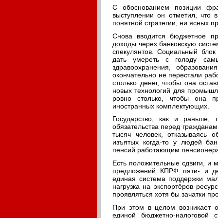
С обоснованием позиции фр
выступлении он отметил, что
понятной стратегии, ни ясных п
Снова вводится бюджетное пр
доходы через банковскую сист
спекулянтов. Социальный блок
дать умереть с голоду сам
здравоохранения, образовани
окончательно не перестали раб
столько денег, чтобы она оста
новых технологий для промышл
ровно столько, чтобы она п
иностранных комплектующих.
Государство, как и раньше, 
обязательства перед гражданами
тысяч человек, отказываясь о
изъятых когда-то у людей бан
пенсий работающим пенсионер
Есть положительные сдвиги, и 
предложений КПРФ пяти- и де
единая система поддержки ма
нагрузка на экспортёров ресур
проявляться хотя бы зачатки п
При этом в целом возникает 
единой бюджетно-налоговой с