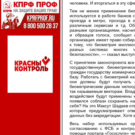
человека. И вторгаться в эту с
Тем не менее применение био
используется в работе банков 
проезда в метро, прохода в 
различным сервисам и т.д. О
разными организациями, насчи
и образцов голоса, сообщил 
организация имеет право собир
к тому, что биометрия миллио
разных системах многих 
безопасности», — сказал высту
С принятием законопроекта все
государственную биометриче
граждан государству коммерчес
базу. Работать с биометрией н
они должны будут получать 
биометрическим данным непоср
так называемым векторам. Влад
воздействия будут применены к
появился соблазн сохранить н
себя? На это Максут Шадаев отв
которые предусматривают отве
данных без аккредитации. Хотя 
Весь набор используемых ср
согласованию с ФСБ и контрол
помощи портала «Госуслуги» чел