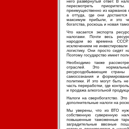
него развёрнутый ответ. В на
пересмотреть приоритет
преимущественно из карманов 
а оттуда, где они достаются
максимум прибыли, и это че
богатства, роскошь и новая там
Что касается экспорта ресу
налогами. Почти весь ресур
народом во времена СССР
исключением не инвестировали н
логистику. Они просто сидят н
Поэтому государство имеет полн
Необходимо также рассмотре
отраслей. Это нормальн
ресурсодобывающие страны 
самосознания и формировани
политики. И это могут быть н
часть переработки, где контро
и продажа алкогольной продукц
Налоги на сверхбогатство. Это
дополнительные налоги на роск
Мы уверены, что из ВТО нуж
собственную суверенную нал
повышенные таможенные тари
заградительные ввозные пош
которые производятся в нашей