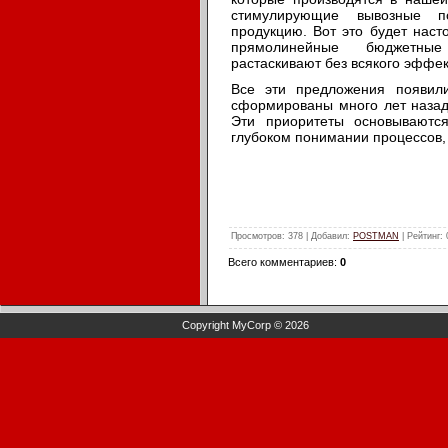
стимулирующие вывозные п
продукцию. Вот это будет нас
прямолинейные бюджетные
растаскивают без всякого эффек
Все эти предложения появил
сформированы много лет назад,
Эти приоритеты основываютс
глубоком понимании процессов, 
Просмотров
: 378 |
Добавил
:
POSTMAN
|
Рейтинг
:
Всего комментариев
:
0
Copyright MyCorp © 2026