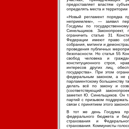
предоставляет властям субъ
определять места и территории
«Новый регламент порядка п
неприемлем», — заявил перв
Госдумы по государственному
Синельщиков. Законопроект,
ограничить статью 31 Конст
Федерации имеют право соб
собрания, митинги и демонстра
проведения публичных меропри
безопасности. Но статья 55 Ко
свобод человека и гражд
конституционного строя, нра
интересов других лиц, обес
государства». При этом огран
федеральным законом, а не 
парламентскому большинству та
делать всё по закону и созв
(соответствующий законопро
заметил Ю. Синельщиков. Он т
партий с призывом поддержать
связи с принятием этого законоп
В тот же день Госдума при
федерального бюджета и бюд
страхования и Федерально
страхования. Коммунисты голос