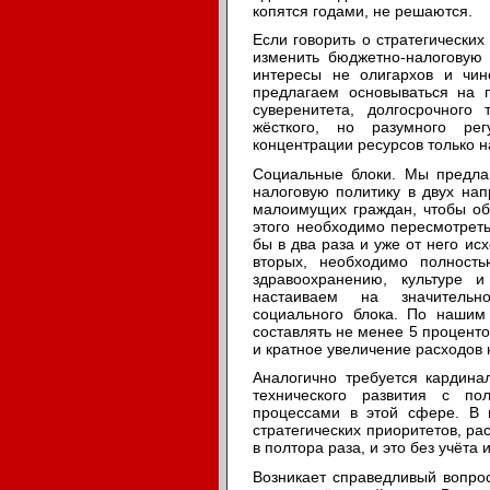
копятся годами, не решаются.
Если говорить о стратегически
изменить бюджетно-налоговую 
интересы не олигархов и чин
предлагаем основываться на п
суверенитета, долгосрочного 
жёсткого, но разумного рег
концентрации ресурсов только 
Социальные блоки. Мы предла
налоговую политику в двух нап
малоимущих граждан, чтобы об
этого необходимо пересмотреть
бы в два раза и уже от него исх
вторых, необходимо полност
здравоохранению, культуре 
настаиваем на значительн
социального блока. По нашим
составлять не менее 5 процент
и кратное увеличение расходов н
Аналогично требуется кардина
технического развития с по
процессами в этой сфере. В 
стратегических приоритетов, р
в полтора раза, и это без учёта
Возникает справедливый вопрос