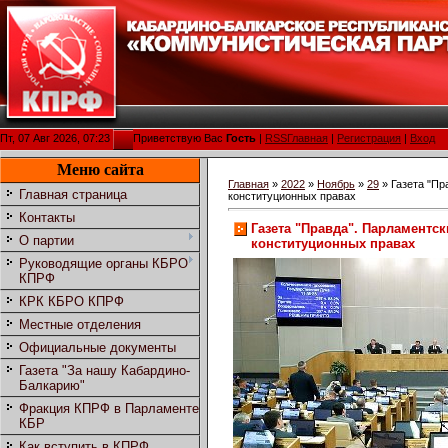
Пт, 07 Авг 2026, 07:23
Приветствую Вас
Гость
|
RSS
Главная
|
Регистрация
|
Вход
Меню сайта
Главная
»
2022
»
Ноябрь
»
29
» Газета "Пр
Главная страница
конституционных правах
Контакты
Газета "Правда". Парламентск
О партии
конституционных правах
Руководящие органы КБРО
КПРФ
КРК КБРО КПРФ
Местные отделения
Официальные документы
Газета "За нашу Кабардино-
Балкарию"
Фракция КПРФ в Парламенте
КБР
Как вступить в КПРФ