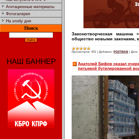
Агитационные материалы
Фотогалерея
На злобу дня
Поиск
Законотворческая машина 
общество новыми законами, к
Просмотров:
651
|
Добавил:
POSTMAN
|
Дата:
НАШ БАННЕР
Анатолий Бифов оказал очер
питьевой бутилированной во