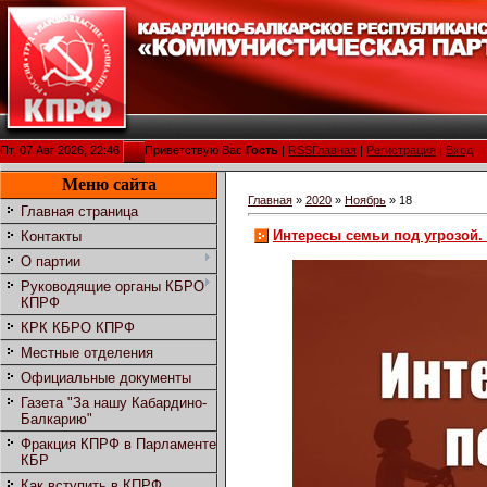
Пт, 07 Авг 2026, 22:46
Приветствую Вас
Гость
|
RSS
Главная
|
Регистрация
|
Вход
Меню сайта
Главная
»
2020
»
Ноябрь
»
18
Главная страница
Интересы семьи под угрозой
Контакты
О партии
Руководящие органы КБРО
КПРФ
КРК КБРО КПРФ
Местные отделения
Официальные документы
Газета "За нашу Кабардино-
Балкарию"
Фракция КПРФ в Парламенте
КБР
Как вступить в КПРФ