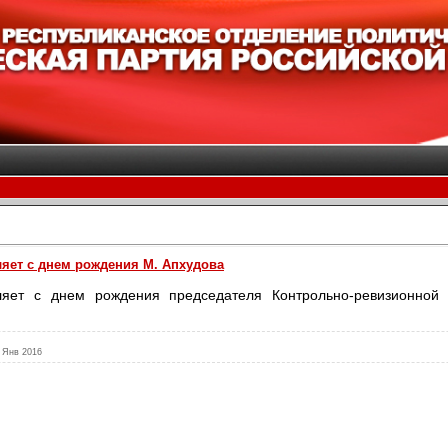
яет с днем рождения М. Апхудова
яет с днем рождения председателя Контрольно-ревизионно
 Янв 2016