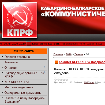
Чт, 06 Авг 2026, 20:50
Приветствую Вас
Гость
|
RSS
Главная
|
Регистрация
|
Вход
Меню сайта
Главная
»
2016
»
Январь
»
10
Главная страница
Комитет КБРО КПРФ поздравл
Контакты
О партии
Комитет КБРО КПРФ поздравл
Апхудова.
Руководящие органы КБРО
КПРФ
КРК КБРО КПРФ
Просмотров:
1160
|
Добавил:
POSTMAN
|
Дата:
10
Местные отделения
Официальные документы
Газета "За нашу Кабардино-
Балкарию"