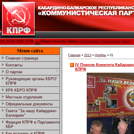
Сб, 08 Авг 2026, 17:49
Приветствую Вас
Гость
|
RSS
Главная
|
Регистрация
|
Вход
Меню сайта
Главная
»
2013
»
Ноябрь
»
01
Главная страница
IV Пленум Комитета Кабардин
Контакты
КПРФ
О партии
Руководящие органы КБРО
КПРФ
КРК КБРО КПРФ
Местные отделения
Официальные документы
Газета "За нашу Кабардино-
Балкарию"
Фракция КПРФ в Парламенте
КБР
Как вступить в КПРФ