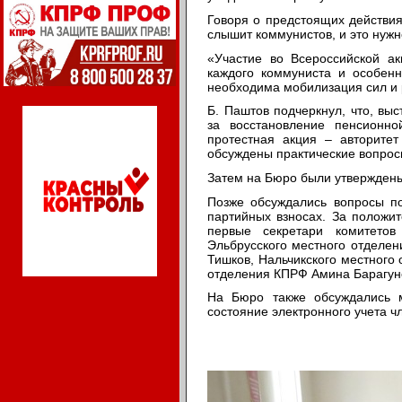
Говоря о предстоящих действиях
слышит коммунистов, и это нужн
«Участие во Всероссийской ак
каждого коммуниста и особенн
необходима мобилизация сил и 
Б. Паштов подчеркнул, что, вы
за восстановление пенсионн
протестная акция – авторите
обсуждены практические вопросы
Затем на Бюро были утвержден
Позже обсуждались вопросы п
партийных взносах. За положи
первые секретари комитетов
Эльбрусского местного отделен
Тишков, Нальчикского местного 
отделения КПРФ Амина Барагуно
На Бюро также обсуждались 
состояние электронного учета 