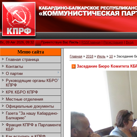
Вс, 09 Авг 2026, 09:32
Приветствую Вас
Гость
|
RSS
Главная
|
Регистрация
|
Вход
Меню сайта
Главная
»
2018
»
Июль
»
10
» Заседание Б
Главная страница
Заседание Бюро Комитета К
Контакты
О партии
Руководящие органы КБРО
КПРФ
КРК КБРО КПРФ
Местные отделения
Официальные документы
Газета "За нашу Кабардино-
Балкарию"
Фракция КПРФ в Парламенте
КБР
Как вступить в КПРФ