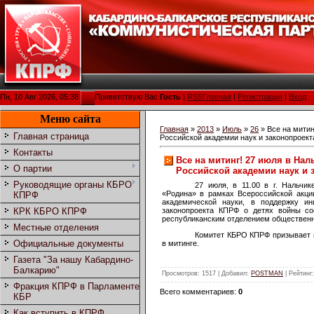
Пн, 10 Авг 2026, 05:38
Приветствую Вас
Гость
|
RSS
Главная
|
Регистрация
|
Вход
Меню сайта
Главная
»
2013
»
Июль
»
26
» Все на митин
Главная страница
Российской академии наук и законопроект
Контакты
Все на митинг! 27 июля в Нал
О партии
Российской академии наук и 
Руководящие органы КБРО
27 июля, в 11.00 в г. Нальчик
«Родина» в рамках Всероссийской акци
КПРФ
академической науки, в поддержку и
законопроекта КПРФ о детях войны сос
КРК КБРО КПРФ
республиканским отделением общественн
Местные отделения
Комитет КБРО КПРФ призывает в
Официальные документы
в митинге.
Газета "За нашу Кабардино-
Балкарию"
Просмотров
: 1517 |
Добавил
:
POSTMAN
|
Рейтинг
Фракция КПРФ в Парламенте
Всего комментариев
:
0
КБР
Как вступить в КПРФ