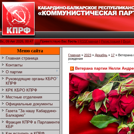
Вс, 09 Авг 2026, 00:47
Приветствую Вас
Гость
|
RSS
Главная
|
Регистрация
|
Вход
Меню сайта
Главная
»
2023
»
Декабрь
»
17
» Ветерана 
Главная страница
рождения
Контакты
Ветерана партии Нелли Андр
О партии
Руководящие органы КБРО
КПРФ
КРК КБРО КПРФ
Местные отделения
Официальные документы
Газета "За нашу Кабардино-
Балкарию"
Фракция КПРФ в Парламенте
КБР
Как вступить в КПРФ