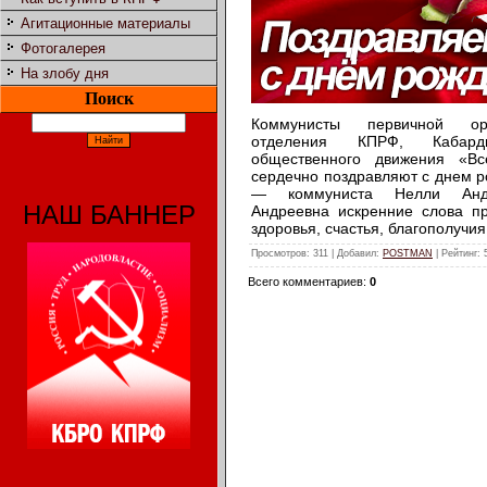
Агитационные материалы
Фотогалерея
На злобу дня
Поиск
Коммунисты первичной ор
отделения КПРФ, Кабарди
общественного движения «В
сердечно поздравляют с днем 
— коммуниста Нелли Анд
НАШ БАННЕР
Андреевна искренние слова пр
здоровья, счастья, благополучия
Просмотров
: 311 |
Добавил
:
POSTMAN
|
Рейтинг
:
Всего комментариев
:
0