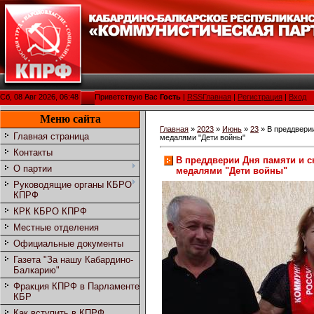
Сб, 08 Авг 2026, 06:48
Приветствую Вас
Гость
|
RSS
Главная
|
Регистрация
|
Вход
Меню сайта
Главная
»
2023
»
Июнь
»
23
» В преддвери
Главная страница
медалями "Дети войны"
Контакты
В преддверии Дня памяти и 
О партии
медалями "Дети войны"
Руководящие органы КБРО
КПРФ
КРК КБРО КПРФ
Местные отделения
Официальные документы
Газета "За нашу Кабардино-
Балкарию"
Фракция КПРФ в Парламенте
КБР
Как вступить в КПРФ