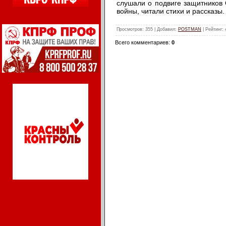
слушали о подвиге защитников 
войны, читали стихи и рассказы.
Просмотров
: 355 |
Добавил
:
POSTMAN
|
Рейтинг
:
Всего комментариев
:
0