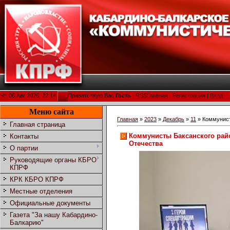
Чт, 06 Авг 2026, 22:14
Приветствую Вас
Гость
|
RSS
Главная
|
Регистрация
|
Вход
Меню сайта
Главная
»
2023
»
Декабрь
»
11
» Коммунист
Главная страница
Коммунисты Баксанского рай
Контакты
Отечества
О партии
Руководящие органы КБРО
КПРФ
КРК КБРО КПРФ
Местные отделения
Официальные документы
Газета "За нашу Кабардино-
Балкарию"