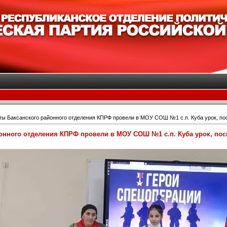
ы Баксанского районного отделения КПРФ провели в МОУ СОШ №1 с.п. Куба урок, п
онного отделения КПРФ провели в МОУ СОШ №1 с.п. Куба урок, по