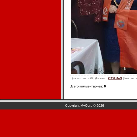
Просмотров
: 490 |
Добавил
:
POSTMAN
|
Рейтинг
:
Всего комментариев
:
0
Copyright MyCorp © 2026