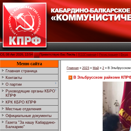
Сб, 08 Авг 2026, 13:54
Приветствую Вас
Гость
|
RSS
Главная
|
Регистрация
|
Вход
Меню сайта
Главная
»
2023
»
Май
»
2
» В Эльбрусском
Главная страница
В Эльбрусском райкоме КПРФ
Контакты
О партии
Руководящие органы КБРО
КПРФ
КРК КБРО КПРФ
Местные отделения
Официальные документы
Газета "За нашу Кабардино-
Балкарию"