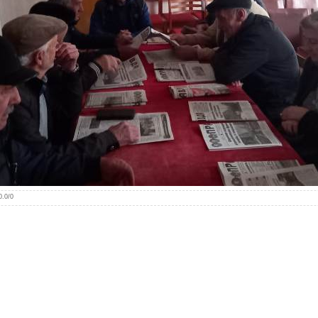
0.0
/
0