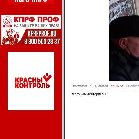
Просмотров
: 271 |
Добавил
:
POSTMAN
|
Рейтинг
:
Всего комментариев
:
0