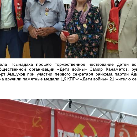
села Псынадаха прошло торжественное чествование детей во
общественной организации «Дети войны» Замир Канаметов, рук
рт Амшуков при участии первого секретаря райкома партии Ад
на вручили памятные медали ЦК КПРФ «Дети войны» 21 жителю се