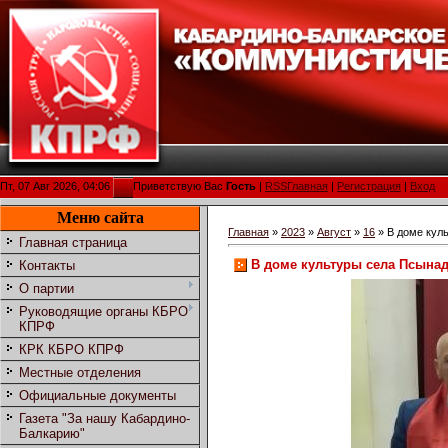
Пт, 07 Авг 2026, 04:06
Приветствую Вас
Гость
|
RSS
Главная
|
Регистрация
|
Вход
Меню сайта
Главная
»
2023
»
Август
»
16
» В доме кул
Главная страница
В доме культуры села Псына
Контакты
О партии
Руководящие органы КБРО
КПРФ
КРК КБРО КПРФ
Местные отделения
Официальные документы
Газета "За нашу Кабардино-
Балкарию"