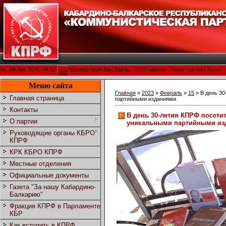
Вс, 09 Авг 2026, 09:52
Приветствую Вас
Гость
|
RSS
Главная
|
Регистрация
|
Вход
Меню сайта
Главная
»
2023
»
Февраль
»
15
» В день 30
Главная страница
партийными изданиями
Контакты
В день 30-летия КПРФ посети
О партии
уникальными партийными из
Руководящие органы КБРО
КПРФ
КРК КБРО КПРФ
Местные отделения
Официальные документы
Газета "За нашу Кабардино-
Балкарию"
Фракция КПРФ в Парламенте
КБР
Как вступить в КПРФ