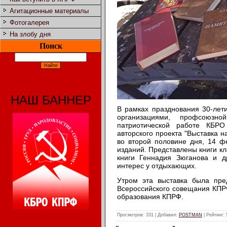
Агитационные материалы
Фотогалерея
На злобу дня
Поиск
НАШ БАННЕР
В рамках празднования 30-лет
организациями, профсоюзно
патриотической работе КБР
авторского проекта "Выставка 
во второй половине дня, 14 ф
изданий. Представлены книги к
книги Геннадия Зюганова и д
интерес у отдыхающих.
Утром эта выставка была пре
Всероссийского совещания КПР
образования КПРФ.
Просмотров
: 331 |
Добавил
:
POSTMAN
|
Рейтинг
: