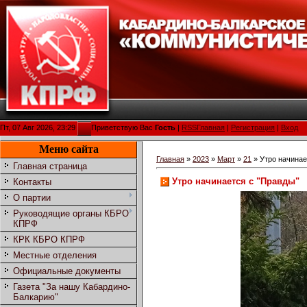
Пт, 07 Авг 2026, 23:29
Приветствую Вас
Гость
|
RSS
Главная
|
Регистрация
|
Вход
Меню сайта
Главная
»
2023
»
Март
»
21
» Утро начинае
Главная страница
Утро начинается с "Правды"
Контакты
О партии
Руководящие органы КБРО
КПРФ
КРК КБРО КПРФ
Местные отделения
Официальные документы
Газета "За нашу Кабардино-
Балкарию"