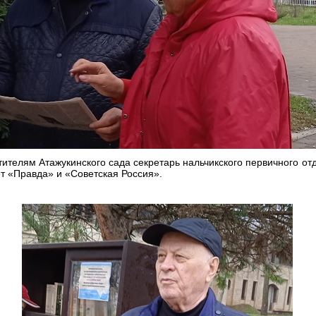
ителям Атажукинского сада секретарь нальчикского первичного о
ет «Правда» и «Советская Россия».