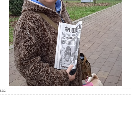
4.5
/
2