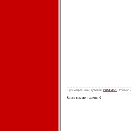
Просмотров
: 374 |
Добавил
:
POSTMAN
|
Рейтинг
:
Всего комментариев
:
0