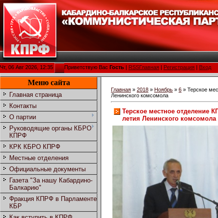
Чт, 06 Авг 2026, 12:35
Приветствую Вас
Гость
|
RSS
Главная
|
Регистрация
|
Вход
Меню сайта
Главная
»
2018
»
Ноябрь
»
6
» Терское мес
Главная страница
Ленинского комсомола
Контакты
Терское местное отделение К
О партии
летия Ленинского комсомола
Руководящие органы КБРО
КПРФ
КРК КБРО КПРФ
Местные отделения
Официальные документы
Газета "За нашу Кабардино-
Балкарию"
Фракция КПРФ в Парламенте
КБР
Как вступить в КПРФ