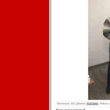
Просмотров
: 534 |
Добавил
:
POSTMAN
|
Рейтинг
: