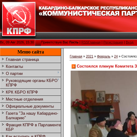
Вс, 09 Авг 2026, 15:30
Приветствую Вас
Гость
|
RSS
Главная
|
Регистрация
|
Вход
Меню сайта
Главная
»
2021
»
Февраль
»
24
» Состоялс
Главная страница
Состоялся пленум Комитета 
Контакты
О партии
Руководящие органы КБРО
КПРФ
КРК КБРО КПРФ
Местные отделения
Официальные документы
Газета "За нашу Кабардино-
Балкарию"
Фракция КПРФ в Парламенте
КБР
Как вступить в КПРФ