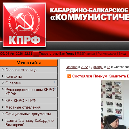
Сб, 08 Авг 2026, 22:31
Приветствую Вас
Гость
|
RSS
Главная
|
Регистрация
|
Вход
Меню сайта
Главная
»
2022
»
Декабрь
»
18
» Состоялся
Главная страница
Состоялся Пленум Комитета Б
Контакты
О партии
Руководящие органы КБРО
КПРФ
КРК КБРО КПРФ
Местные отделения
Официальные документы
Газета "За нашу Кабардино-
Балкарию"