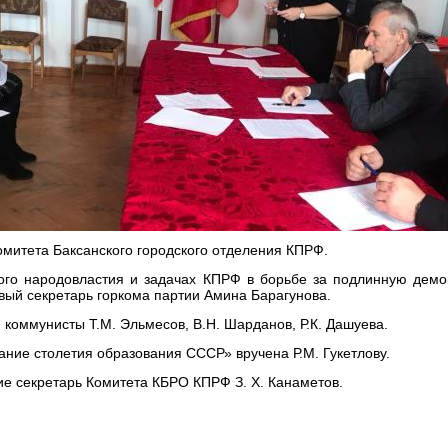
омитета Баксанского городского отделения КПРФ.
ого народовластия и задачах КПРФ в борьбе за подлинную демо
вый секретарь горкома партии Амина Барагунова.
 коммунисты Т.М. Эльмесов, В.Н. Шарданов, Р.К. Дашуева.
ние столетия образования СССР» вручена Р.М. Гукетлову.
ие секретарь Комитета КБРО КПРФ З. Х. Канаметов.