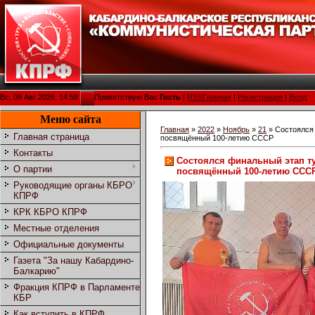
Вс, 09 Авг 2026, 14:58
Приветствую Вас
Гость
|
RSS
Главная
|
Регистрация
|
Вход
Меню сайта
Главная
»
2022
»
Ноябрь
»
21
» Состоялся 
Главная страница
посвящённый 100-летию СССР
Контакты
Состоялся финальный этап т
О партии
посвящённый 100-летию ССС
Руководящие органы КБРО
КПРФ
КРК КБРО КПРФ
Местные отделения
Официальные документы
Газета "За нашу Кабардино-
Балкарию"
Фракция КПРФ в Парламенте
КБР
Как вступить в КПРФ