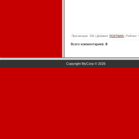
Просмотров
: 339 |
Добавил
:
POSTMAN
|
Рейтинг
:
Всего комментариев
:
0
Copyright MyCorp © 2026