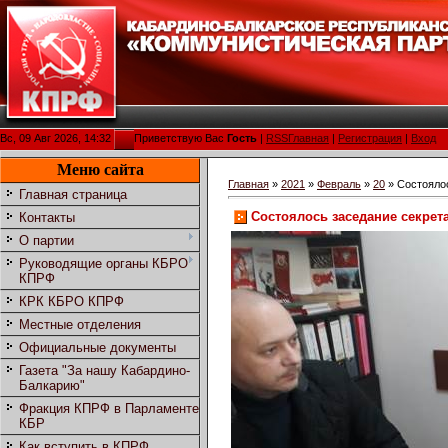
Вс, 09 Авг 2026, 14:32
Приветствую Вас
Гость
|
RSS
Главная
|
Регистрация
|
Вход
Меню сайта
Главная
»
2021
»
Февраль
»
20
» Состоялос
Главная страница
Состоялось заседание секрет
Контакты
О партии
Руководящие органы КБРО
КПРФ
КРК КБРО КПРФ
Местные отделения
Официальные документы
Газета "За нашу Кабардино-
Балкарию"
Фракция КПРФ в Парламенте
КБР
Как вступить в КПРФ