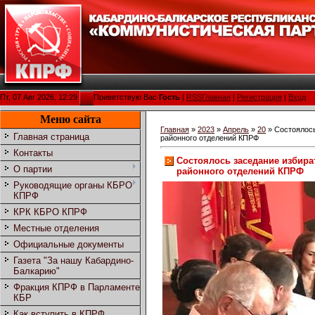
Пт, 07 Авг 2026, 12:29
Приветствую Вас
Гость
|
RSS
Главная
|
Регистрация
|
Вход
Меню сайта
Главная
»
2023
»
Апрель
»
20
» Состоялось
Главная страница
районного отделений КПРФ
Контакты
Состоялось заседание избира
О партии
районного отделений КПРФ
Руководящие органы КБРО
КПРФ
КРК КБРО КПРФ
Местные отделения
Официальные документы
Газета "За нашу Кабардино-
Балкарию"
Фракция КПРФ в Парламенте
КБР
Как вступить в КПРФ