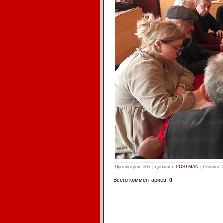
Просмотров
: 337 |
Добавил
:
POSTMAN
|
Рейтинг
:
Всего комментариев
:
0