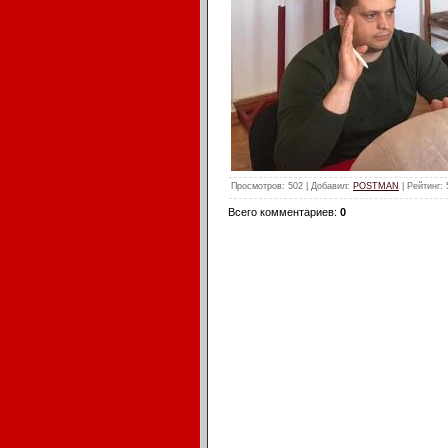
Просмотров
: 502 |
Добавил
:
POSTMAN
|
Рейтинг
:
Всего комментариев
:
0