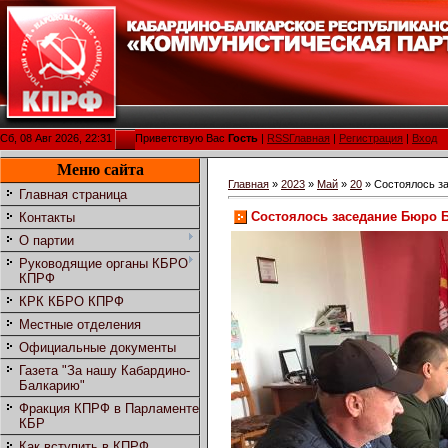
Сб, 08 Авг 2026, 22:31
Приветствую Вас
Гость
|
RSS
Главная
|
Регистрация
|
Вход
Меню сайта
Главная
»
2023
»
Май
»
20
» Состоялось з
Главная страница
Состоялось заседание Бюро 
Контакты
О партии
Руководящие органы КБРО
КПРФ
КРК КБРО КПРФ
Местные отделения
Официальные документы
Газета "За нашу Кабардино-
Балкарию"
Фракция КПРФ в Парламенте
КБР
Как вступить в КПРФ