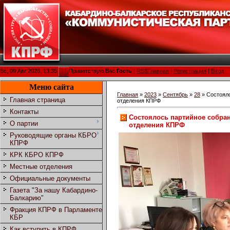
Вс, 09 Авг 2026, 13:35
Приветствую Вас
Гость
|
RSS
Главная
|
Регистрация
|
Вход
Меню сайта
Главная
»
2023
»
Сентябрь
»
28
» Состояло
Главная страница
отделения КПРФ
Контакты
Состоялось партийное собран
О партии
отделения КПРФ
Руководящие органы КБРО
КПРФ
КРК КБРО КПРФ
Местные отделения
Официальные документы
Газета "За нашу Кабардино-
Балкарию"
Фракция КПРФ в Парламенте
КБР
Как вступить в КПРФ