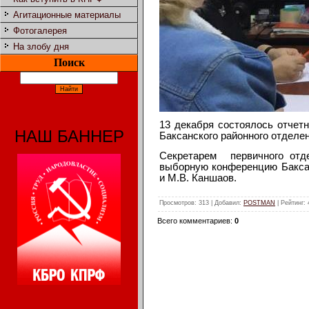
Агитационные материалы
Фотогалерея
На злобу дня
Поиск
13 декабря состоялось отчетн
НАШ БАННЕР
Баксанского районного отделе
Секретарем первичного отде
выборную конференцию Баксан
и М.В. Каншаов.
Просмотров
: 313 |
Добавил
:
POSTMAN
|
Рейтинг
:
Всего комментариев
:
0