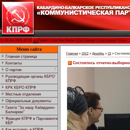
Чт, 06 Авг 2026, 07:15
Приветствую Вас
Гость
|
RSS
Главная
|
Регистрация
|
Вход
Меню сайта
Главная
»
2022
»
Декабрь
»
15
» Состоялос
Главная страница
Состоялось отчетно-выборное
Контакты
О партии
Руководящие органы КБРО
КПРФ
КРК КБРО КПРФ
Местные отделения
Официальные документы
Газета "За нашу Кабардино-
Балкарию"
Фракция КПРФ в Парламенте
КБР
Как вступить в КПРФ