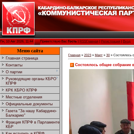
Пн, 10 Авг 2026, 11:44
Приветствую Вас
Гость
|
RSS
Главная
|
Регистрация
|
Вход
Меню сайта
Главная
»
2023
»
Март
»
30
» Состоялось о
Главная страница
Состоялось общее собрание 
Контакты
О партии
Руководящие органы КБРО
КПРФ
КРК КБРО КПРФ
Местные отделения
Официальные документы
Газета "За нашу Кабардино-
Балкарию"
Фракция КПРФ в Парламенте
КБР
Как вступить в КПРФ