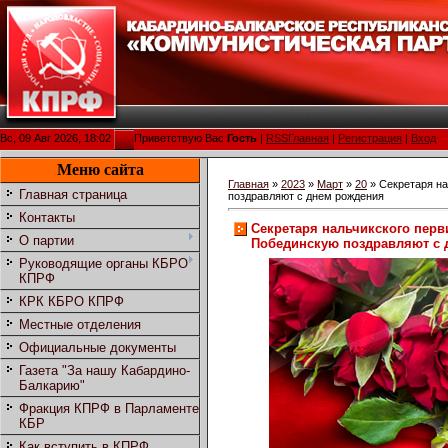
Вс, 09 Авг 2026, 18:02
Приветствую Вас
Гость
|
RSS
Главная
|
Регистрация
|
Вход
Меню сайта
Главная
»
2023
»
Март
»
20
» Секретаря на
Главная страница
поздравляют с днем рождения
Контакты
Секретаря нальчикского пер
О партии
Побединскую поздравляют с 
Руководящие органы КБРО
КПРФ
КРК КБРО КПРФ
Местные отделения
Официальные документы
Газета "За нашу Кабардино-
Балкарию"
Фракция КПРФ в Парламенте
КБР
Как вступить в КПРФ