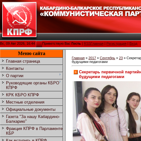
Вс, 09 Авг 2026, 16:44
Приветствую Вас
Гость
|
RSS
Главная
|
Регистрация
|
Вход
Меню сайта
Главная
»
2017
»
Сентябрь
»
23
» Секретар
Главная страница
будущими педагогами
Контакты
Секретарь первичной партийн
О партии
будущими педагогами
Руководящие органы КБРО
КПРФ
КРК КБРО КПРФ
Местные отделения
Официальные документы
Газета "За нашу Кабардино-
Балкарию"
Фракция КПРФ в Парламенте
КБР
Как вступить в КПРФ