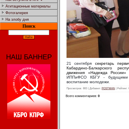
Агитационные материалы
Фотогалерея
На злобу дня
Поиск
НАШ БАННЕР
21 сентября
секретарь перви
Кабардино-Балкарского респ
движения «Надежда России»
ИППиФСО КБГУ - будущими п
воспитание молодежи.
Просмотров
: 883 |
Добавил
:
POSTMAN
|
Рейтинг
:
Всего комментариев
:
0