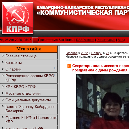
Чт, 06 Авг 2026, 05:13
Приветствую Вас
Гость
|
RSS
Главная
|
Регистрация
|
Вход
Меню сайта
Главная
»
2022
»
Ноябрь
»
27
» Секретарь 
Главная страница
Чернова поздравила с днем рождения вете
Контакты
Секретарь нальчикского перв
О партии
поздравила с днем рождения 
Руководящие органы КБРО
КПРФ
КРК КБРО КПРФ
Местные отделения
Официальные документы
Газета "За нашу Кабардино-
Балкарию"
Фракция КПРФ в Парламенте
КБР
Как вступить в КПРФ