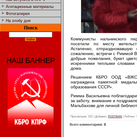
Агитационные материалы
Фотогалерея
На злобу дня
Поиск
Коммунисты нальчикского пе
посетили по месту жительс
Астапенко, отпраздновавшую
сожалению, встречи с Риммой В
добрые пожелания, букет цвет
НАШ БАННЕР
искренними теплыми словами 
дома.
Решением КБРО ООД «ВЖС 
награждена памятной медал
образования СССР».
Римма Васильевна поблагодарил
за заботу, внимание и поздравл
Мальбахове для личной библиот
Просмотров
: 332 |
Добавил
:
POSTMAN
|
Рейтинг
:
Всего комментариев
:
0