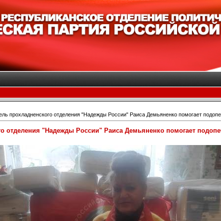
ель прохладненского отделения "Надежды России" Раиса Демьяненко помогает подоп
го отделения "Надежды России" Раиса Демьяненко помогает подо