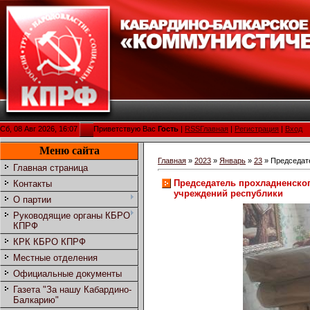
Сб, 08 Авг 2026, 16:07
Приветствую Вас
Гость
|
RSS
Главная
|
Регистрация
|
Вход
Меню сайта
Главная
»
2023
»
Январь
»
23
» Председат
Главная страница
Председатель прохладненско
Контакты
учреждений республики
О партии
Руководящие органы КБРО
КПРФ
КРК КБРО КПРФ
Местные отделения
Официальные документы
Газета "За нашу Кабардино-
Балкарию"