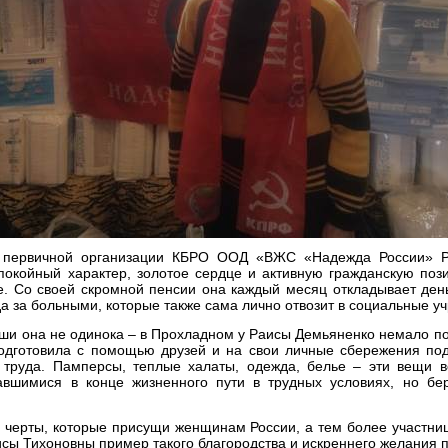
й первичной организации КБРО ООД «ВЖС «Надежда России» Р
покойный характер, золотое сердце и активную гражданскую поз
ке. Со своей скромной пенсии она каждый месяц откладывает де
а за больными, которые также сама лично отвозит в социальные у
ши она не одинока – в Прохладном у Раисы Демьяненко немало п
одготовила с помощью друзей и на свои личные сбережения под
 труда. Памперсы, теплые халаты, одежда, белье – эти вещи в
авшимися в конце жизненного пути в трудных условиях, но б
е черты, которые присущи женщинам России, а тем более учас
исы Тихоновны пример такого благородства и искреннего желания 