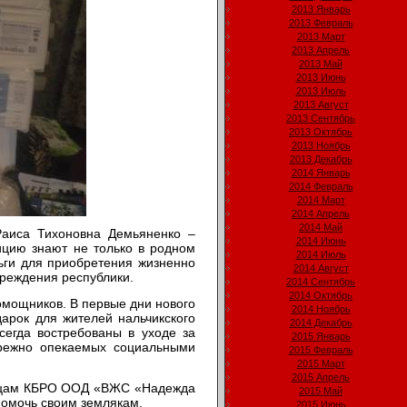
2013 Январь
2013 Февраль
2013 Март
2013 Апрель
2013 Май
2013 Июнь
2013 Июль
2013 Август
2013 Сентябрь
2013 Октябрь
2013 Ноябрь
2013 Декабрь
2014 Январь
2014 Февраль
2014 Март
2014 Апрель
2014 Май
аиса Тихоновна Демьяненко –
2014 Июнь
ицию знают не только в родном
2014 Июль
ньги для приобретения жизненно
2014 Август
чреждения республики.
2014 Сентябрь
2014 Октябрь
омощников. В первые дни нового
2014 Ноябрь
арок для жителей нальчикского
2014 Декабрь
сегда востребованы в уходе за
2015 Январь
ережно опекаемых социальными
2015 Февраль
2015 Март
2015 Апрель
тницам КБРО ООД «ВЖС «Надежда
2015 Май
помочь своим землякам.
2015 Июнь