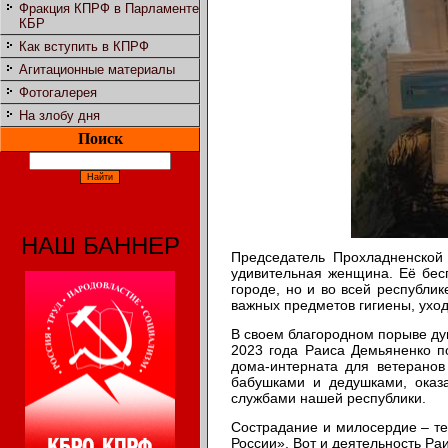
Фракция КПРФ в Парламенте
КБР
Как вступить в КПРФ
Агитационные материалы
Фотогалерея
На злобу дня
Поиск
НАШ БАННЕР
Председатель Прохладненско
удивительная женщина. Её бес
городе, но и во всей республи
важных предметов гигиены, уход
В своем благородном порыве ду
2023 года Раиса Демьяненко п
дома-интерната для ветеранов
бабушками и дедушками, оказ
службами нашей республики.
Сострадание и милосердие – т
России». Вот и деятельность Ра