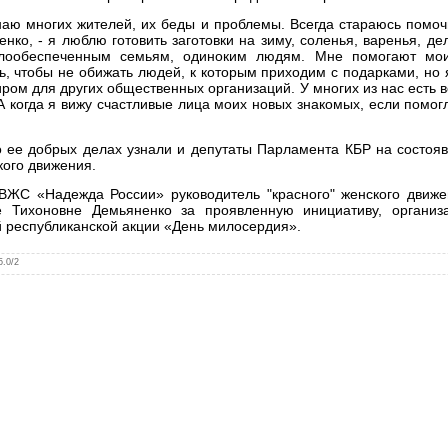
наю многих жителей, их беды и проблемы. Всегда стараюсь помо
нко, - я люблю готовить заготовки на зиму, соленья, варенья, д
лообеспеченным семьям, одиноким людям. Мне помогают мо
, чтобы не обижать людей, к которым приходим с подарками, но я
ром для других общественных организаций. У многих из нас есть в
 А когда я вижу счастливые лица моих новых знакомых, если помо
о ее добрых делах узнали и депутаты Парламента КБР на состоя
кого движения.
ЖС «Надежда России» руководитель "красного" женского движе
е Тихоновне Демьяненко за проявленную инициативу, органи
 республиканской акции «День милосердия».
5.0
/
2