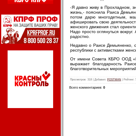
-Я давно живу в Прохладном, з
жизнь,- пояснила Раиса Демьяне
потом дарю многодетным, ма
афишировать свою деятельность
женского движения стал ориенти
Надо просто оглянуться вокруг.
радостно.
Недавно о Раисе Демьяненко, 
республики с активистками женс
От имени Совета КБРО ООД «В
выражает благодарность Раис
благотворительных мероприятий
Просмотров
: 318 |
Добавил
:
POSTMAN
|
Рейтинг
:
Всего комментариев
:
0