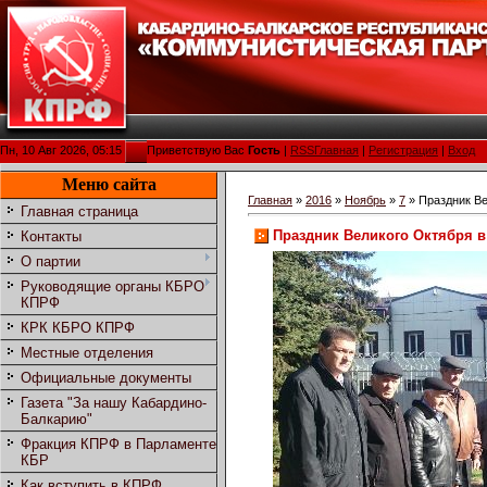
Пн, 10 Авг 2026, 05:15
Приветствую Вас
Гость
|
RSS
Главная
|
Регистрация
|
Вход
Меню сайта
Главная
»
2016
»
Ноябрь
»
7
» Праздник Ве
Главная страница
Праздник Великого Октября в
Контакты
О партии
Руководящие органы КБРО
КПРФ
КРК КБРО КПРФ
Местные отделения
Официальные документы
Газета "За нашу Кабардино-
Балкарию"
Фракция КПРФ в Парламенте
КБР
Как вступить в КПРФ