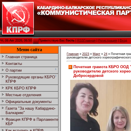
Чт, 06 Авг 2026, 06:50
Приветствую Вас
Гость
|
RSS
Главная
|
Регистрация
|
Вход
Меню сайта
Главная
»
2023
»
Март
»
24
» Почетная гр
Главная страница
руководителю детского хореографического
Контакты
Почетная грамота КБРО ООД 
О партии
руководителю детского хорео
Добросердовой
Руководящие органы КБРО
КПРФ
КРК КБРО КПРФ
Местные отделения
Официальные документы
Газета "За нашу Кабардино-
Балкарию"
Фракция КПРФ в Парламенте
КБР
Как вступить в КПРФ