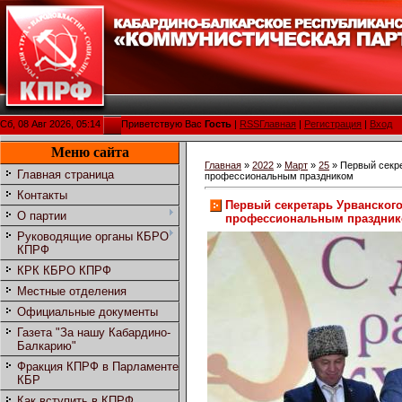
Сб, 08 Авг 2026, 05:14
Приветствую Вас
Гость
|
RSS
Главная
|
Регистрация
|
Вход
Меню сайта
Главная
»
2022
»
Март
»
25
» Первый секре
Главная страница
профессиональным праздником
Контакты
Первый секретарь Урванского
О партии
профессиональным праздни
Руководящие органы КБРО
КПРФ
КРК КБРО КПРФ
Местные отделения
Официальные документы
Газета "За нашу Кабардино-
Балкарию"
Фракция КПРФ в Парламенте
КБР
Как вступить в КПРФ