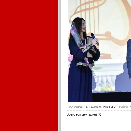
Просмотров
: 417 |
Добавил
:
POSTMAN
|
Рейтинг
:
Всего комментариев
:
0