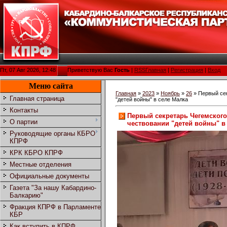
Пт, 07 Авг 2026, 12:48
Приветствую Вас
Гость
|
RSS
Главная
|
Регистрация
|
Вход
Меню сайта
Главная
»
2023
»
Ноябрь
»
26
» Первый сек
Главная страница
"детей войны" в селе Малка
Контакты
Первый секретарь Чегемского
О партии
чествовании "детей войны" в
Руководящие органы КБРО
КПРФ
КРК КБРО КПРФ
Местные отделения
Официальные документы
Газета "За нашу Кабардино-
Балкарию"
Фракция КПРФ в Парламенте
КБР
Как вступить в КПРФ