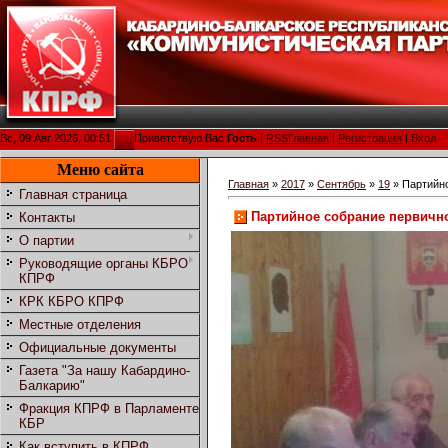
Вс, 09 Авг 2026, 00:51
Приветствую Вас
Гость
|
RSS
Главная
|
Регистрация
|
Вход
Меню сайта
Главная
»
2017
»
Сентябрь
»
19
» Партийно
Главная страница
Партийное собрание первично
Контакты
О партии
Руководящие органы КБРО
КПРФ
КРК КБРО КПРФ
Местные отделения
Официальные документы
Газета "За нашу Кабардино-
Балкарию"
Фракция КПРФ в Парламенте
КБР
Как вступить в КПРФ