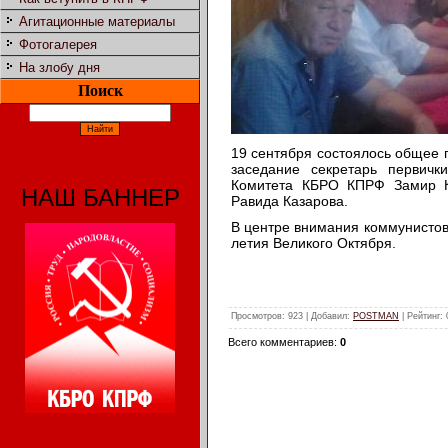
Агитационные материалы
Фотогалерея
На злобу дня
Поиск
19 сентября состоялось общее 
заседание секретарь первичк
Комитета КБРО КПРФ Замир Ка
НАШ БАННЕР
Равида Казарова.
В центре внимания коммунистов
летия Великого Октября.
Просмотров
: 923 |
Добавил
:
POSTMAN
|
Рейтинг
:
Всего комментариев
:
0