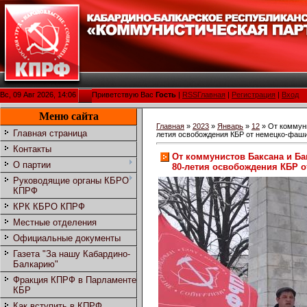
Вс, 09 Авг 2026, 14:06
Приветствую Вас
Гость
|
RSS
Главная
|
Регистрация
|
Вход
Меню сайта
Главная
»
2023
»
Январь
»
12
» От коммуни
Главная страница
летия освобождения КБР от немецко-фаши
Контакты
От коммунистов Баксана и Ба
О партии
80-летия освобождения КБР о
Руководящие органы КБРО
КПРФ
КРК КБРО КПРФ
Местные отделения
Официальные документы
Газета "За нашу Кабардино-
Балкарию"
Фракция КПРФ в Парламенте
КБР
Как вступить в КПРФ