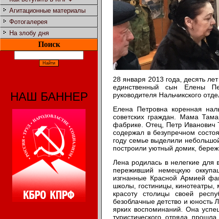
Агитационные материалы
Фотогалерея
На злобу дня
Поиск
28 января 2013 года, десять ле
единственный сын Елены Пет
НАШ БАННЕР
руководителя Нальчикского от
Елена Петровна коренная нал
советских граждан. Мама Тама
фабрике. Отец, Петр Иванович 
содержал в безупречном состо
году семье выделили небольшой
построили уютный домик, береж
Лена родилась в нелегкие для 
переживший немецкую оккупац
изгнанные Красной Армией фаш
школы, гостиницы, кинотеатры,
красоту столицы своей рес
безоблачные детство и юность 
ярких воспоминаний. Она успе
туристического отряда прошл