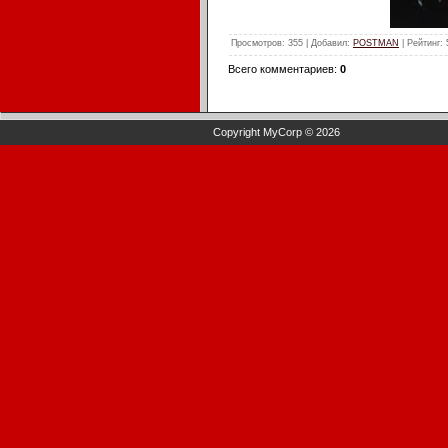
Просмотров
: 355 |
Добавил
:
POSTMAN
|
Рейтинг
:
Всего комментариев
:
0
Copyright MyCorp © 2026