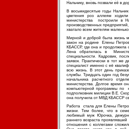
Нальчику, вновь позвали её в дор
В восьмидесятые годы Нальчи
цветения роз аллеям ходил
министерства построили в На
производственных предприятий,
хватало всем жителям маленько
Мирной и доброй была жизнь мн
закон на родине Елены Петро
КБАССР, где она и продолжила 
Лена обратилась в Министе
специальности. Кадровик, пос
заявок. Практически в тот же 
специалист именно с её квалиф
всю жизнь. В этот день прика
службы. Тридцать один год без
начальника расчетного отде
министерства. Долгое время 
компьютерной программы по н
подполковник милиции В.Е. Ско
она получила от МВД КБАССР сво
Работа стала для Елены Петро
жизни. Тем более, что в се
любимый муж Юрочка, дежурн
раннего возраста проявлявший
отношения с коллегами сложил
Она всегда жила как в той 