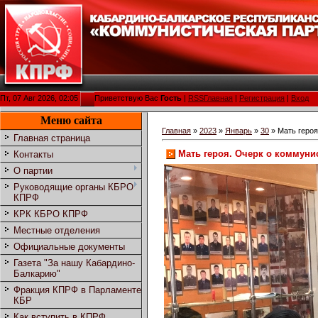
Пт, 07 Авг 2026, 02:05
Приветствую Вас
Гость
|
RSS
Главная
|
Регистрация
|
Вход
Меню сайта
Главная
»
2023
»
Январь
»
30
» Мать героя
Главная страница
Мать героя. Очерк о коммуни
Контакты
О партии
Руководящие органы КБРО
КПРФ
КРК КБРО КПРФ
Местные отделения
Официальные документы
Газета "За нашу Кабардино-
Балкарию"
Фракция КПРФ в Парламенте
КБР
Как вступить в КПРФ