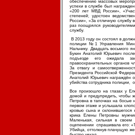
обеспечению массовых меропри
успехи в службе был награжден
«200 лет МВД России», «Учас
степеней; удостоен ведомстве
России», «За отличную службу в
раз поощрялся руководителями
службу.
В 2013 году он состоял в долж
полиции №1 Управления Минис
Нальчику. Двадцать восьмого я
Букин Анатолий Юрьевич после
подъезде его ожидала за
правоохранительных органов чл
За отвагу и самоотверженнос
Президента Российской Федера
Анатолий Юрьевич награждён о
убийства сотрудника полиции
Все произошло на глазах у Е
домой и предупредить, чтобы 
Петровна в тапочках на босые 
первом этаже и услышала хлопо
кровью сына и склонившегося 
крика Елены Петровны мужчи
Маленькая, сильная в своем 
оцепенении спрашивала его: «Т
Убийца, оттолкнув плачущую же
быстро уехал.