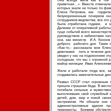
приветная…». Вместе отмечали 
которых знали не только по фа
Елена Петровна, как гордила
безукоризненным почерком он
сотрудников ведомства, все эт
была отработана годами, и з
Далекие от оперативной работы
гуще событий всего министерст
руководством и кабинетами н
она, как министр И.А. Коннов
доброго рабочего дня. Такие
«Как-то,- рассказала мне Елен
девочками пить в течение дня
увидел у нас на подоконнике эту
холодным, что мы с огромной р
майор милиции Иван Алексееви
Жили и работали тогда все, к
создавались замечательные дин
Развал СССР стал огромным п
пришла страшная беда. В жесто
погибали сильные и мужестве
выполнявшие свой служебный 
детей, дом, мир и покой свои
экстремизм. Не обошли они 
административные здания пр
террористы. Боевики обстреля