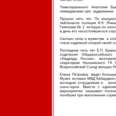
Тяжелораненого Анатолия Б
ликвидирован при задержании.
Прошло пять лет. По инициа
лейтенанта полиции И.К. Рома
Гимназии № 1, которую он окон
в день его несостоявшегося сор
Сколько силы и мужества в это
стала надежной опорой своей с
Последние пять лет Е.П. Букин
отделения Общероссийского
«Надежда России», возглавл
секретарем Нальчикского ГК
Всероссийский Съезд женщин Р
Елена Петровна ведет большую
Музея истории МВД Кабардино-Б
молодым сотрудникам и молод
сына-героя. Вместе с едином
мероприятия, оказывает поси
погибших при выполнении служе