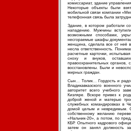
комиссариат, здание управлени
Некоторые объекты были взя
мобильной связи компании «Мег
телефонная связь была затрудн
Здание, в котором работали с
нападению. Мужчины вступили
возможными способами, укры
несгораемые шкафы документац
женщина, сделала все от неё 
несла ответственность. Понима
расчетные карточки, испытывая
сноху и внуков, оставши
правоохранительных органов, 
восстановлены. Были и невосп
мирных граждан.
Сын… Толик… Гордость и радос
Владикавказского военного у
авторитет всего учебного за
Кизляре. Вскоре привез к ро
доброй женой и матерью тро
служебных командировках в Че
домой целым и невредимым. Он
собственному желанию переве
«Нальчик-20», а потом, по пр
КБР. Опытного кадрового офиц
затем он занял должность за