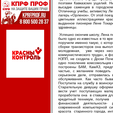
поэтами Кавказских ущелий. Н
высадке саженцев в городском
Отличницу учебы, активистку Л
лагерь «Орленок». От этой пое
цветными иллюстрациями крас
выданное пионерке Лене Токар
здравницы.
Успешно окончив школу, Лена п
было одно из известных в то вр
поручили именно такую, с кото
сборки транзисторов она выпо
молодежная, уже через нес
коммунистического труда», а ф
НЗПП, не сходила с Доски Поч
одно поколение комсомольцев 
построены БАМ, КамАЗ, предп
частью, с желанием повидат
серьезном деле, отправилась 
обслуживания. Как часто быв
Поступила на службу в воинску
Старательную девушку оформил
вести учет поступающих мате
проработала она в ставшем дл
кредитный техникум, получив 
финансовой деятельности- 
современной компьютерной си
красота старинного города, ин